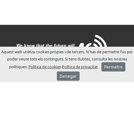
Aquest web utilitza cookies pròpies i de tercers. N'has de permetre l'ús per
poder veure tots els continguts. Si tens dubtes, consulta les nostres
polítiques:
Política de cookies
Política de privacitat
Permetre
Denegar
SOBRE JCM
JCM Technologies es va fundar l’any 1983,
en pocs anys va liderar el mercat espanyol.
A l’any 1991 va iniciar un procés
d’internacionalització, obrint filials
comercials a França i Alemanya.