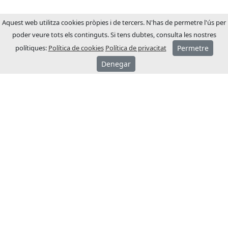
Aquest web utilitza cookies pròpies i de tercers. N'has de permetre l'ús per
poder veure tots els continguts. Si tens dubtes, consulta les nostres
polítiques:
Política de cookies
Política de privacitat
Permetre
Denegar
SOBRE JCM
JCM Technologies es va fundar l’any 1983,
en pocs anys va liderar el mercat espanyol.
A l’any 1991 va iniciar un procés
d’internacionalització, obrint filials