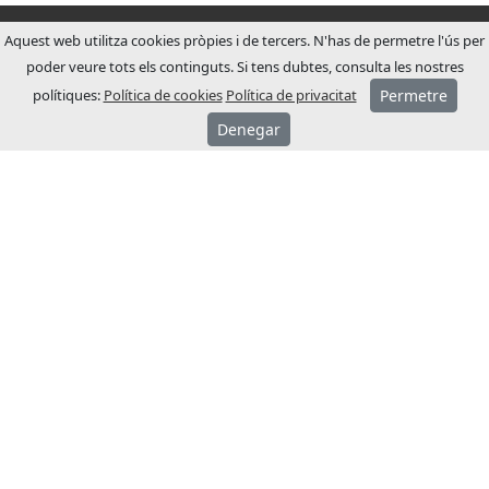
Aquest web utilitza cookies pròpies i de tercers. N'has de permetre l'ús per
poder veure tots els continguts. Si tens dubtes, consulta les nostres
polítiques:
Política de cookies
Política de privacitat
Permetre
Denegar
SOBRE JCM
JCM Technologies es va fundar l’any 1983,
en pocs anys va liderar el mercat espanyol.
A l’any 1991 va iniciar un procés
d’internacionalització, obrint filials
comercials a França i Alemanya.
Actualment JCM Technologies està
posicionada entre les marques més
reconegudes d’Europa, comptant amb la