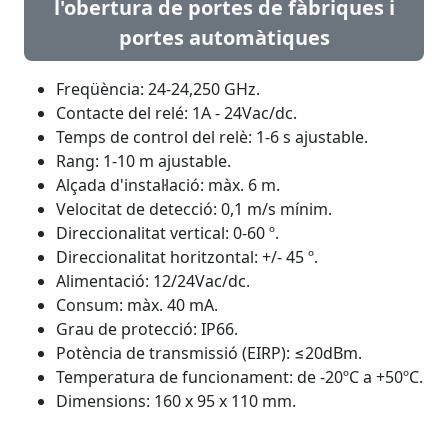
l'obertura de portes de fàbriques i
portes automàtiques
Freqüència: 24-24,250 GHz.
Contacte del relé: 1A - 24Vac/dc.
Temps de control del relè: 1-6 s ajustable.
Rang: 1-10 m ajustable.
Alçada d'instal·lació: màx. 6 m.
Velocitat de detecció: 0,1 m/s mínim.
Direccionalitat vertical: 0-60 º.
Direccionalitat horitzontal: +/- 45 º.
Alimentació: 12/24Vac/dc.
Consum: màx. 40 mA.
Grau de protecció: IP66.
Potència de transmissió (EIRP): ≤20dBm.
Temperatura de funcionament: de -20ºC a +50ºC.
Dimensions: 160 x 95 x 110 mm.