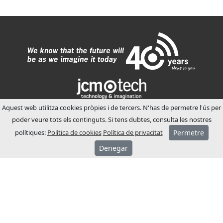
Aquest web utilitza cookies pròpies i de tercers. N'has de permetre l'ús per
poder veure tots els continguts. Si tens dubtes, consulta les nostres
SOBRE JCM
polítiques:
Política de cookies
Política de privacitat
Permetre
JCM Technologies es va fundar l’any 1983,
Denegar
en pocs anys va liderar el mercat espanyol.
A l’any 1991 va iniciar un procés
d’internacionalització, obrint filials
comercials a França i Alemanya.
Actualment JCM Technologies està
posicionada entre les marques més