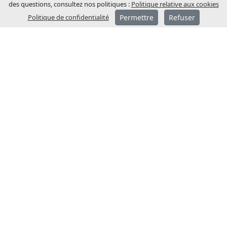
des questions, consultez nos politiques :
Politique relative aux cookies
Politique de confidentialité
Permettre
Refuser
A PROPOS DE JCM
JCM Technologies a été fondée en 1983 et
en quelques années, elle est devenue
leader sur le marché espagnol.
En 1991, un processus
d’internationalisation a été entamé, avec
l’ouverture de filiales commerciales en
France et en Allemagne.
JCM Technologies est actuellement
positionnée parmi les marques les plus
reconnues d’Europe et elle est présente
dans plus de 40 pays.
BUREAUX (FRANCE)