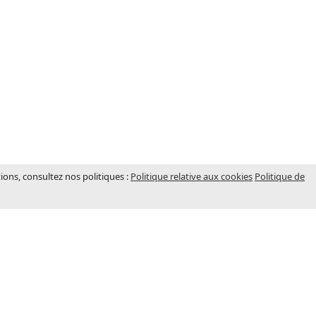
tions, consultez nos politiques :
Politique relative aux cookies
Politique de
BUREAUX (FRANCE)
ondée en
Adresse
s, elle est
5 Rue des Murees 21121 Ahuy