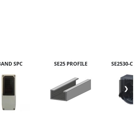
BAND SPC
SE25 PROFILE
SE2530-CO
❯