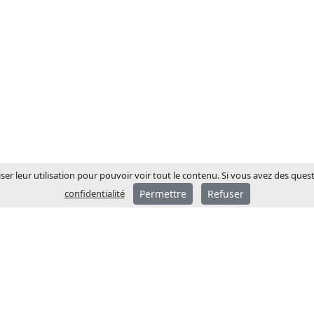
ser leur utilisation pour pouvoir voir tout le contenu. Si vous avez des ques
confidentialité
Permettre
Refuser
A PROPOS DE JCM
JCM Technologies a été f
1983 et en quelques année