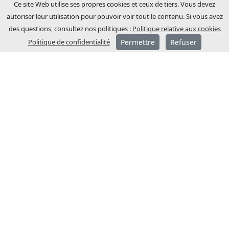
Ce site Web utilise ses propres cookies et ceux de tiers. Vous devez
autoriser leur utilisation pour pouvoir voir tout le contenu. Si vous avez
des questions, consultez nos politiques :
Politique relative aux cookies
Politique de confidentialité
Permettre
Refuser
A PROPOS DE JCM
JCM Technologies a été fondée en 1983 et
en quelques années, elle est devenue
leader sur le marché espagnol.
En 1991, un processus
d’internationalisation a été entamé, avec
l’ouverture de filiales commerciales en
France et en Allemagne.
JCM Technologies est actuellement
positionnée parmi les marques les plus
reconnues d’Europe et elle est présente
dans plus de 40 pays.