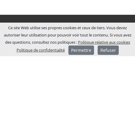
Ce site Web utilise ses propres cookies et ceux de tiers. Vous devez
autoriser leur utilisation pour pouvoir voir tout le contenu. Si vous avez
des questions, consultez nos politiques :
Politique relative aux cookies
Politique de confidentialité
Permettre
Refuser
A PROPOS DE JCM
JCM Technologies a été fondée en 1983 et
en quelques années, elle est devenue
leader sur le marché espagnol.
En 1991, un processus
d’internationalisation a été entamé, avec
l’ouverture de filiales commerciales en