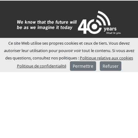
Ce site Web utilise ses propres cookies et ceux de tiers. Vous devez
autoriser leur utilisation pour pouvoir voir tout le contenu. Si vous avez
des questions, consultez nos politiques :
Politique relative aux cookies
Politique de confidentialité
Permettre
Refuser
A PROPOS DE JCM
JCM Technologies a été fondée en 1983 et
en quelques années, elle est devenue
leader sur le marché espagnol.
En 1991, un processus
d’internationalisation a été entamé, avec
l’ouverture de filiales commerciales en
France et en Allemagne.
JCM Technologies est actuellement