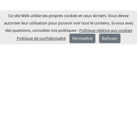
Ce site Web utilise ses propres cookies et ceux de tiers. Vous devez
autoriser leur utilisation pour pouvoir voir tout le contenu. Si vous avez
des questions, consultez nos politiques :
Politique relative aux cookies
Politique de confidentialité
Permettre
Refuser
A PROPOS DE JCM
JCM Technologies a été fondée en 1983 et
en quelques années, elle est devenue
leader sur le marché espagnol.
En 1991, un processus