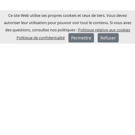
Ce site Web utilise ses propres cookies et ceux de tiers. Vous devez
autoriser leur utilisation pour pouvoir voir tout le contenu. Si vous avez
des questions, consultez nos politiques :
Politique relative aux cookies
Politique de confidentialité
Permettre
Refuser
A PROPOS DE JCM
JCM Technologies a été fondée en 1983 et
en quelques années, elle est devenue
leader sur le marché espagnol.
En 1991, un processus