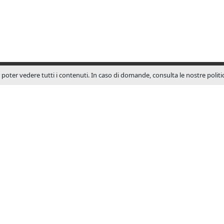
r poter vedere tutti i contenuti. In caso di domande, consulta le nostre polit
SU JCM
JCM Technologies viene f
1983 e nel giro di pochi 
una posizione leader nel
spagnolo.
Nel 1991 inizia a
internazionalizzarsi, apren
commerciali in Francia e
Attualmente JCM Technolo
colloca tra i marchi più no