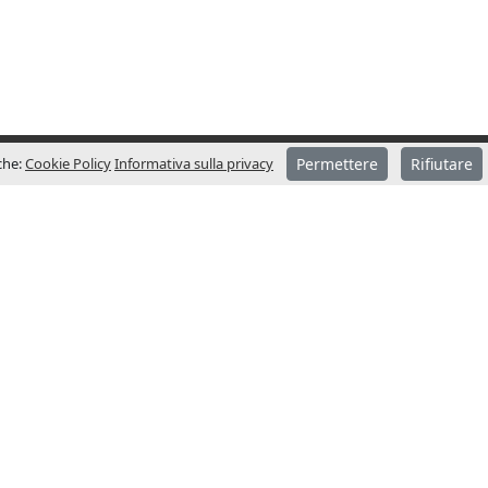
iche:
Cookie Policy
Informativa sulla privacy
Permettere
Rifiutare
CONTATTACI – SEDE
ondata nel
Indirizzo
anni assume
Pol. Ind. Sot dels Pradals
 mercato
C/Costa d’en Paratge, 6 B
08500 Vic (Barcelona)
Orari di apertura:
do filiali
Lun-Ven: 8:00-17:00
 Germania.
Sab-Dom: chiuso
gies si
Telefono:
+34 938 833 231
ti in
Email:
info@jcm-tech.com