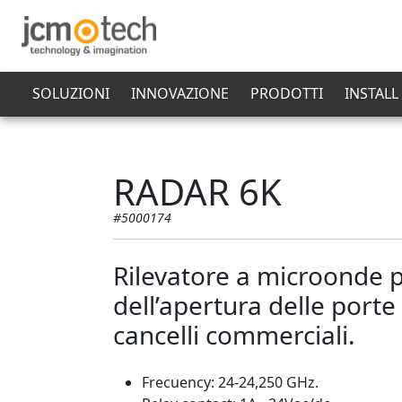
SOLUZIONI
INNOVAZIONE
PRODOTTI
INSTALL
RADAR 6K
#5000174
Rilevatore a microonde pe
dell’apertura delle port
cancelli commerciali.
Frecuency: 24-24,250 GHz.