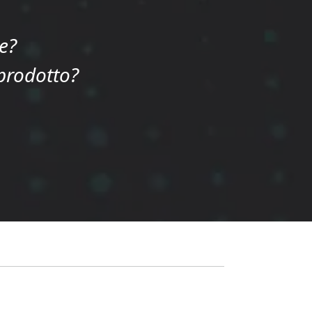
e?
 prodotto?