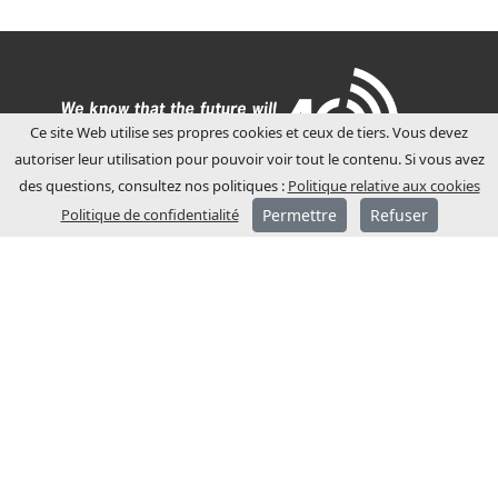
Ce site Web utilise ses propres cookies et ceux de tiers. Vous devez
autoriser leur utilisation pour pouvoir voir tout le contenu. Si vous avez
des questions, consultez nos politiques :
Politique relative aux cookies
Politique de confidentialité
Permettre
Refuser
A PROPOS DE JCM
JCM Technologies a été fondée en 1983 et
en quelques années, elle est devenue
leader sur le marché espagnol.
En 1991, un processus
d’internationalisation a été entamé, avec
l’ouverture de filiales commerciales en
France et en Allemagne.