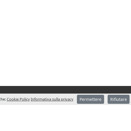
iche:
Cookie Policy
Informativa sulla privacy
Permettere
Rifiutare
CONTATTACI – SEDE
ondata nel
Indirizzo
anni assume
Pol. Ind. Sot dels Pradals