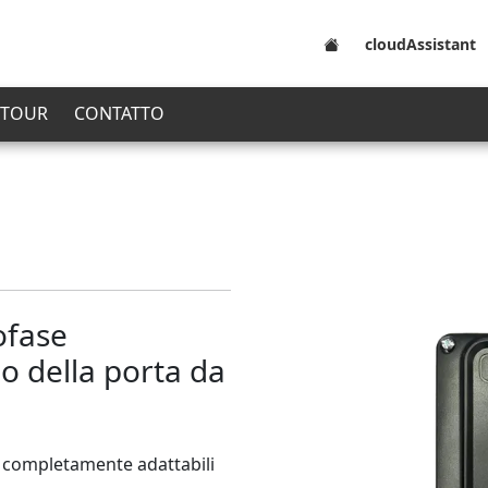
cloudAssistant
 TOUR
CONTATTO
ofase
lo della porta da
e completamente adattabili