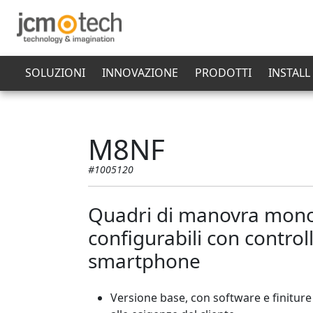
SOLUZIONI
INNOVAZIONE
PRODOTTI
INSTALL
M8NF
#1005120
Quadri di manovra mon
configurabili con control
smartphone
Versione base, con software e finitur