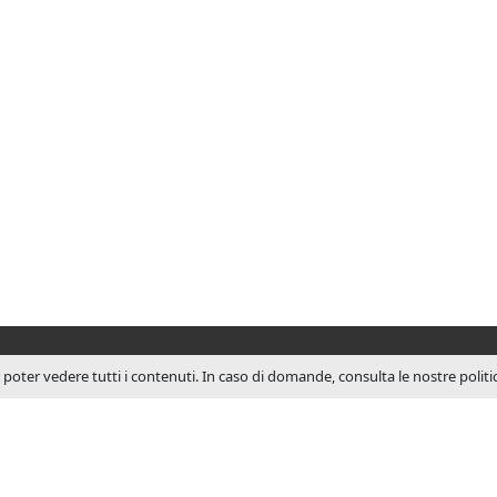
r poter vedere tutti i contenuti. In caso di domande, consulta le nostre polit
SU JCM
JCM Technologies viene f
1983 e nel giro di pochi 