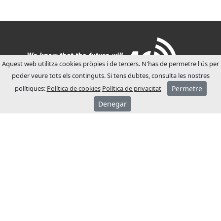
Aquest web utilitza cookies pròpies i de tercers. N'has de permetre l'ús per
poder veure tots els continguts. Si tens dubtes, consulta les nostres
polítiques:
Política de cookies
Política de privacitat
Permetre
Denegar
SOBRE JCM
JCM Technologies es va fundar l’any 1983,
en pocs anys va liderar el mercat espanyol.
A l’any 1991 va iniciar un procés
d’internacionalització, obrint filials
comercials a França i Alemanya.
Actualment JCM Technologies està