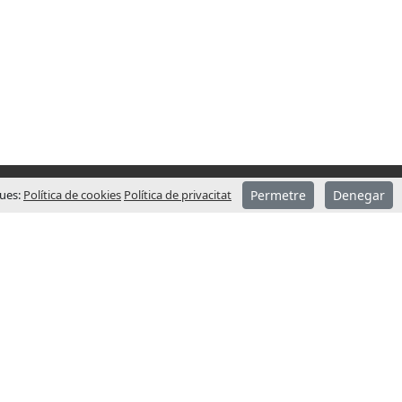
ques:
Política de cookies
Política de privacitat
Permetre
Denegar
CONTACTEU – SEU CENTRAL
ndar l’any
Adreça
rar el
Pol. Ind. Sot dels Pradals
C/Costa d’en Paratge, 6 B
 procés
08500 Vic (Barcelona)
nt filials
Horari:
emanya.
Dil-Div: 8:00-17:00