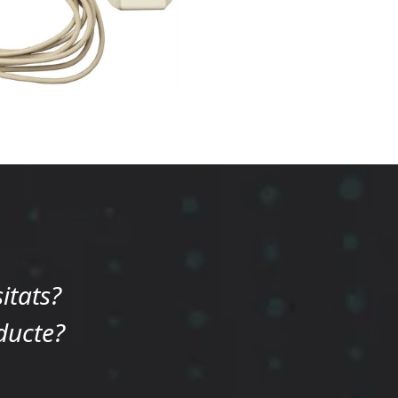
itats?
ducte?