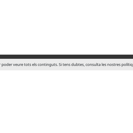
r poder veure tots els continguts. Si tens dubtes, consulta les nostres políti
SOBRE JCM
JCM Technologies es va fu
1983, en pocs anys va lide
mercat espanyol.
A l’any 1991 va iniciar un
d’internacionalització, obri
comercials a França i Al