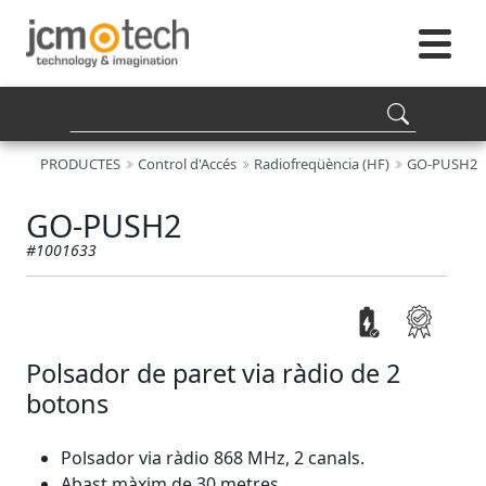
PRODUCTES
Control d'Accés
Radiofreqüència (HF)
GO-PUSH2
GO-PUSH2
#1001633
Polsador de paret via ràdio de 2
botons
Polsador via ràdio 868 MHz, 2 canals.
Abast màxim de 30 metres.