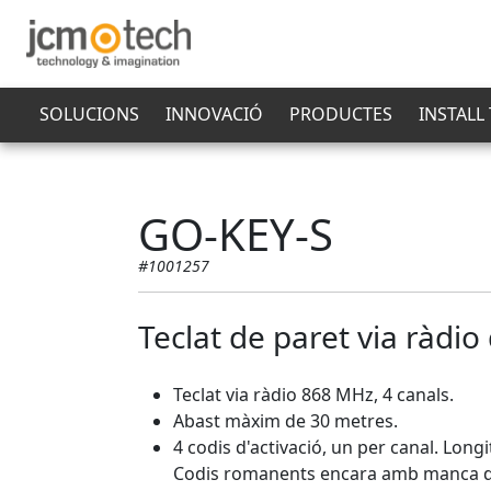
SOLUCIONS
INNOVACIÓ
PRODUCTES
INSTALL
GO-KEY-S
#1001257
Teclat de paret via ràdio
Teclat via ràdio 868 MHz, 4 canals.
Abast màxim de 30 metres.
4 codis d'activació, un per canal. Longi
Codis romanents encara amb manca d