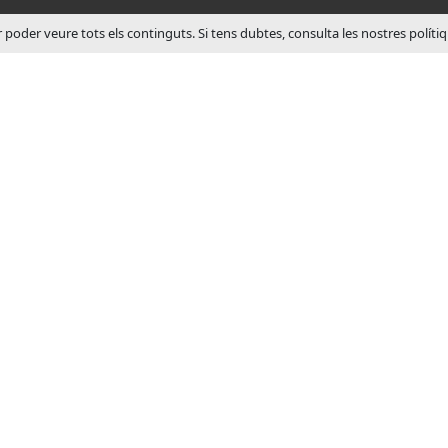
r poder veure tots els continguts. Si tens dubtes, consulta les nostres políti
SOBRE JCM
JCM Technologies es va fu
1983, en pocs anys va lide
mercat espanyol.
A l’any 1991 va iniciar un
d’internacionalització, obri
comercials a França i Al
Actualment JCM Technolo
posicionada entre les m
reconegudes d’Europa, 
amb la presència en més
països.