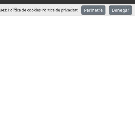
ques:
Política de cookies
Política de privacitat
Permetre
Denegar
CONTACTEU – SEU CENTRAL
ndar l’any
Adreça
rar el
Pol. Ind. Sot dels Pradals
C/Costa d’en Paratge, 6 B
 procés
08500 Vic (Barcelona)
nt filials
Horari:
emanya.
Dil-Div: 8:00-17:00
gies està
Dis-Diu: tancat
arques més
Telèfon:
+34 938 833 231
comptant
Email:
info@jcm-tech.com
 de 40