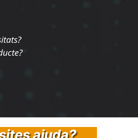
itats?
ducte?