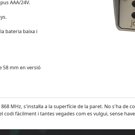
tipus AAA/24V.
ys.
a bateria baixa i
e 58 mm en versió
 868 MHz, s'instal·la a la superfície de la paret. No s'ha de 
 el codi fàcilment i tantes vegades com es vulgui, sense haver