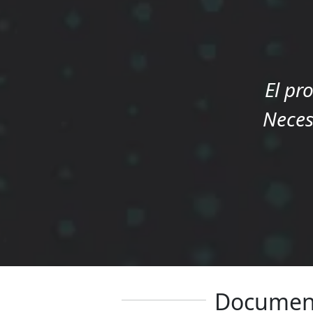
El pr
Neces
Documen