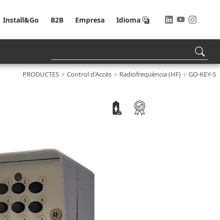
Install&Go
B2B
Empresa
Idioma
PRODUCTES
Control d'Accés
Radiofreqüència (HF)
GO-KEY-S