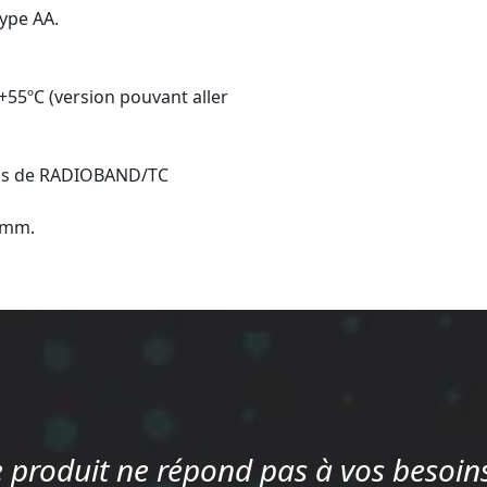
type AA.
 +55ºC (version pouvant aller
ons de RADIOBAND/TC
0 mm.
e produit ne répond pas à vos besoins