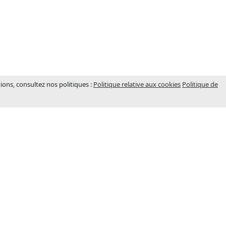
tions, consultez nos politiques :
Politique relative aux cookies
Politique de
BUREAUX (FRANCE)
ondée en
Adresse
s, elle est
5 Rue des Murees 21121 Ahuy
arché
(France)
Heures d’ouverture:
Lun-Ven: 8:00-17:00
été entamé,
Sam-Dim fermé
s
Téléphone:
+33.380.482.340