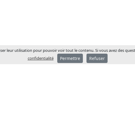
ser leur utilisation pour pouvoir voir tout le contenu. Si vous avez des ques
confidentialité
Permettre
Refuser
A PROPOS DE JCM
JCM Technologies a été f
1983 et en quelques année
devenue leader sur le m
espagnol.
En 1991, un processus
d’internationalisation a 
avec l’ouverture de filiale