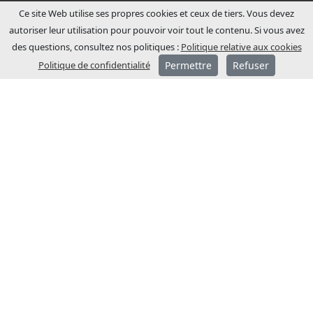
Ce site Web utilise ses propres cookies et ceux de tiers. Vous devez
autoriser leur utilisation pour pouvoir voir tout le contenu. Si vous avez
des questions, consultez nos politiques :
Politique relative aux cookies
Politique de confidentialité
Permettre
Refuser
A PROPOS DE JCM
JCM Technologies a été fondée en 1983 et
en quelques années, elle est devenue
leader sur le marché espagnol.
En 1991, un processus
d’internationalisation a été entamé, avec
l’ouverture de filiales commerciales en
France et en Allemagne.
JCM Technologies est actuellement
positionnée parmi les marques les plus