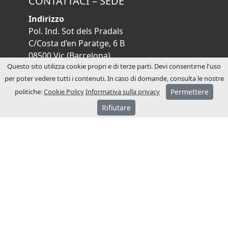
CONTATTACI – SEDE
Indirizzo
Pol. Ind. Sot dels Pradals
C/Costa d’en Paratge, 6 B
08500 Vic (Barcelona)
Questo sito utilizza cookie propri e di terze parti. Devi consentirne l'uso
Orari di apertura:
per poter vedere tutti i contenuti. In caso di domande, consulta le nostre
Lun-Ven: 8:00-17:00
Sab-Dom: chiuso
politiche:
Cookie Policy
Informativa sulla privacy
Permettere
Telefono:
+34 938 833 231
Rifiutare
Email:
info@jcm-tech.com
Lingua
Eredità
Dichiarazioni
Condizioni di
uso e vendita
Legale
Rustdesk
© 1983-2026 JCM Technologies - All Rights
Reserved.