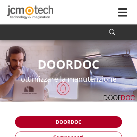
DOOR
DOC
ottimizzare la manutenzione
DOOR
DOC