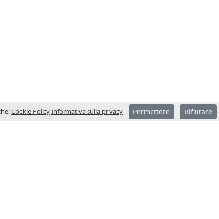
iche:
Cookie Policy
Informativa sulla privacy
Permettere
Rifiutare
CONTATTACI – SEDE
ondata nel
Indirizzo
anni assume
Pol. Ind. Sot dels Pradals
 mercato
C/Costa d’en Paratge, 6 B
08500 Vic (Barcelona)