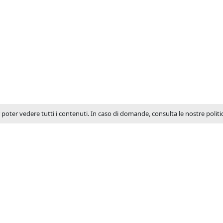
r poter vedere tutti i contenuti. In caso di domande, consulta le nostre polit
SU JCM
JCM Technologies viene f
1983 e nel giro di pochi 
una posizione leader nel
spagnolo.