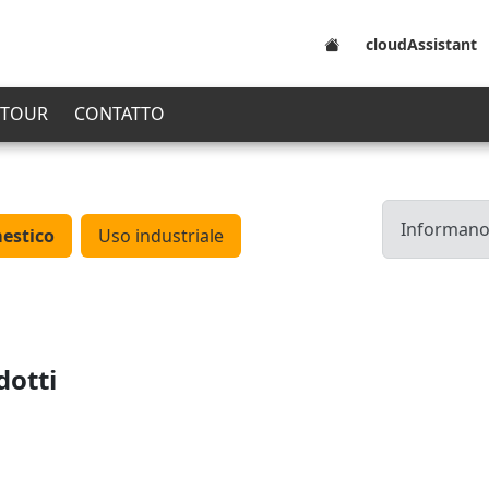
cloudAssistant
 TOUR
CONTATTO
Informano 
estico
Uso industriale
dotti