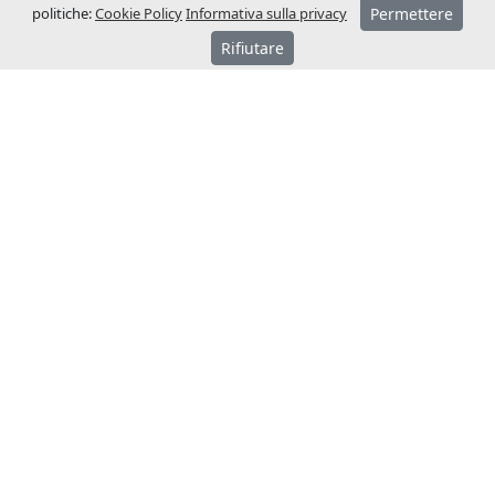
politiche:
Cookie Policy
Informativa sulla privacy
Permettere
Rifiutare
SU JCM
JCM Technologies viene fondata nel 1983 e
nel giro di pochi anni assume una
posizione leader nel mercato spagnolo.
Nel 1991 inizia a internazionalizzarsi,
aprendo filiali commerciali in Francia e
Germania.
Attualmente JCM Technologies si colloca
tra i marchi più noti in Europa ed è
presente in più di 40 paesi.