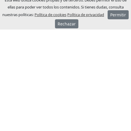
Esta web utiliza cookies propias y de terceros. Debes permitir el uso de
ellas para poder ver todos los contenidos. Si tienes dudas, consulta
nuestras políticas:
Política de cookies
Política de privacidad
Permitir
Rechazar
ACERCA JCM
JCM Technologies se fundó el año 1983, en
pocos años lideraba el mercado español.
El año 1991 inició su proceso de
internacionalización, abriendo filiales
comerciales en Francia y Alemania.
Actualmente JCM Technologies está
posicionada entre las marcas más