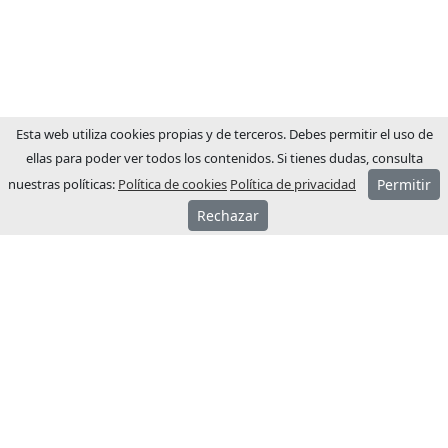
Esta web utiliza cookies propias y de terceros. Debes permitir el uso de
ellas para poder ver todos los contenidos. Si tienes dudas, consulta
nuestras políticas:
Política de cookies
Política de privacidad
Permitir
Rechazar
ACERCA JCM
JCM Technologies se fundó el año 1983, en
pocos años lideraba el mercado español.