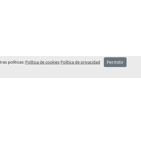
ras políticas:
Política de cookies
Política de privacidad
Permitir
CONTÁCTENOS – SEDE
CENTRAL
ó el año
aba el
Dirección
Pol. Ind. Sot dels Pradals
ceso de
C/Costa d’en Paratge, 6 B