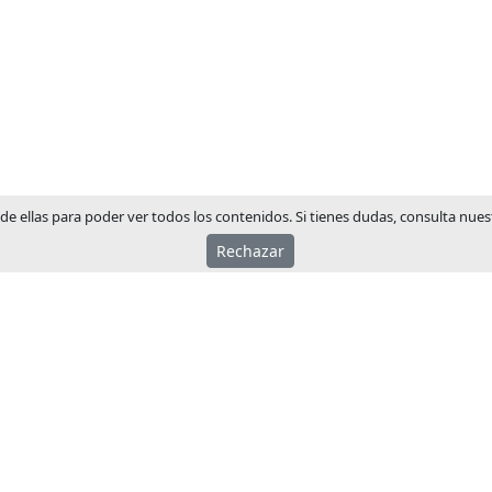
 de ellas para poder ver todos los contenidos. Si tienes dudas, consulta nuest
Rechazar
ACERCA JCM
JCM Technologies se fund
1983, en pocos años lider
mercado español.
El año 1991 inició su pro