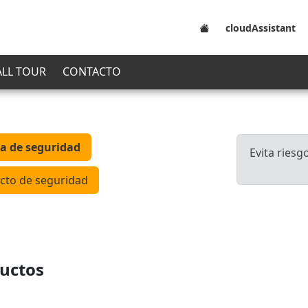
cloudAssistant
ALL TOUR
CONTACTO
a de seguridad
Evita riesg
cto de seguridad
uctos