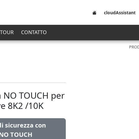
cloudAssistant
 TOUR
CONTATTO
PROD
ia NO TOUCH per
ive 8K2 /10K
di sicurezza con
i NO TOUCH