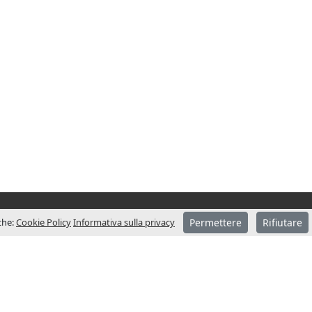
iche:
Cookie Policy
Informativa sulla privacy
Permettere
Rifiutare
CONTATTACI – SEDE
ondata nel
Indirizzo
anni assume
Pol. Ind. Sot dels Pradals
 mercato
C/Costa d’en Paratge, 6 B