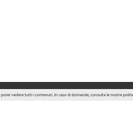
r poter vedere tutti i contenuti. In caso di domande, consulta le nostre polit
SU JCM
JCM Technologies viene f
1983 e nel giro di pochi 
una posizione leader nel