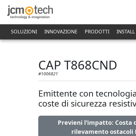
SOLUZIONI
INNOVAZIONE
PRODOTTI
INSTALL
CAP T868CND
#1006821
Emittente con tecnolog
coste di sicurezza resist
Previeni l’impatto: Costa 
rilevamento ostacol