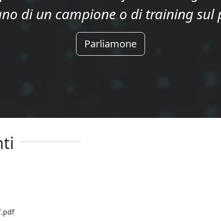
no di un campione o di training sul
Parliamone
ti
.pdf