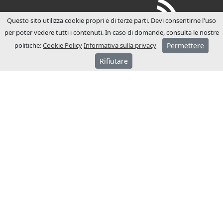
Questo sito utilizza cookie propri e di terze parti. Devi consentirne l'uso
per poter vedere tutti i contenuti. In caso di domande, consulta le nostre
politiche:
Cookie Policy
Informativa sulla privacy
Permettere
Rifiutare
SU JCM
JCM Technologies viene fondata nel 1983 e
nel giro di pochi anni assume una
posizione leader nel mercato spagnolo.
Nel 1991 inizia a internazionalizzarsi,
aprendo filiali commerciali in Francia e
Germania.
Attualmente JCM Technologies si colloca
tra i marchi più noti in Europa ed è
presente in più di 40 paesi.