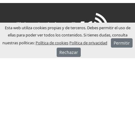
Esta web utiliza cookies propias y de terceros. Debes permitir el uso de
ellas para poder ver todos los contenidos. Si tienes dudas, consulta
nuestras políticas:
Política de cookies
Política de privacidad
Permitir
Rechazar
ACERCA JCM
JCM Technologies se fundó el año 1983, en
pocos años lideraba el mercado español.
El año 1991 inició su proceso de
internacionalización, abriendo filiales
comerciales en Francia y Alemania.
Actualmente JCM Technologies está
posicionada entre las marcas más
reconocidas de Europa, con presencia en