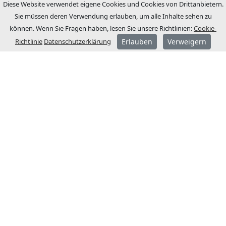
Diese Website verwendet eigene Cookies und Cookies von Drittanbietern.
Sie müssen deren Verwendung erlauben, um alle Inhalte sehen zu
können. Wenn Sie Fragen haben, lesen Sie unsere Richtlinien:
Cookie-
Richtlinie
Datenschutzerklärung
Erlauben
Verweigern
ÜBER JCM
JCM Technologies wurde 1983 gegründet
und wurde wenige Jahre später zum
Marktführer im spanischen Markt.
1991 begannen wir einen
Internationalisierungsprozess mit der
Eröffnung von Niederlassungen in
Frankreich und Deutschland.
Heute ist JCM Technologies eine der
renommiertesten Marken Europas und ist
in über 40 Ländern präsent.
BÜRO