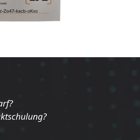
arf?
uktschulung?