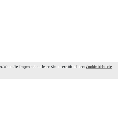
 Wenn Sie Fragen haben, lesen Sie unsere Richtlinien:
Cookie-Richtlinie
BÜRO
 1983
Niederlassung
nige Jahre
Rezepterstr. 5 D-48703 -Stadtlohn