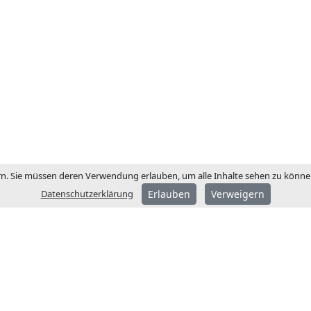
n. Sie müssen deren Verwendung erlauben, um alle Inhalte sehen zu können.
Datenschutzerklärung
Erlauben
Verweigern
ÜBER JCM
JCM Technologies wurde
gegründet und wurde we