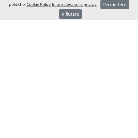
politiche:
Cookie Policy
Informativa sulla privacy
Permettere
Rifiutare
SU JCM
JCM Technologies viene fondata nel 1983 e
nel giro di pochi anni assume una
posizione leader nel mercato spagnolo.
Nel 1991 inizia a internazionalizzarsi,
aprendo filiali commerciali in Francia e
Germania.
Attualmente JCM Technologies si colloca
tra i marchi più noti in Europa ed è
presente in più di 40 paesi.