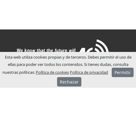
Esta web utiliza cookies propias y de terceros. Debes permitir el uso de
ellas para poder ver todos los contenidos. Si tienes dudas, consulta
nuestras políticas:
Política de cookies
Política de privacidad
Permitir
Rechazar
ACERCA JCM
JCM Technologies se fundó el año 1983, en
pocos años lideraba el mercado español.
El año 1991 inició su proceso de
internacionalización, abriendo filiales