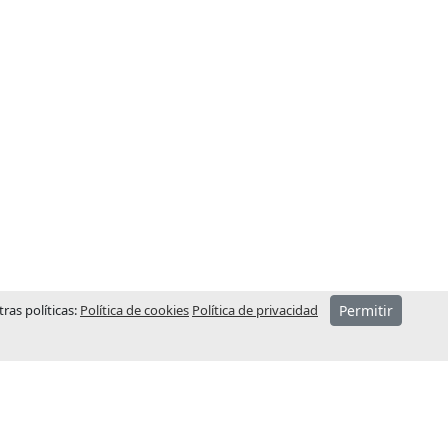
ras políticas:
Política de cookies
Política de privacidad
Permitir
CONTÁCTENOS – SEDE
CENTRAL
ó el año
aba el
Dirección