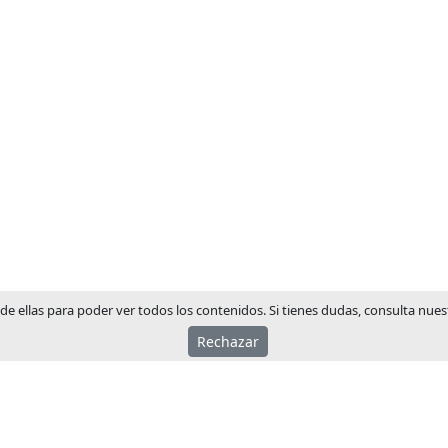
 de ellas para poder ver todos los contenidos. Si tienes dudas, consulta nuest
Rechazar
ACERCA JCM
JCM Technologies se fund
1983, en pocos años lider