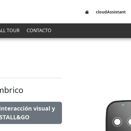
cloudAssistant
ALL TOUR
CONTACTO
mbrico
nteracción visual y
NSTALL&GO