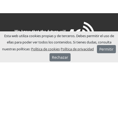
Esta web utiliza cookies propias y de terceros. Debes permitir el uso de
ellas para poder ver todos los contenidos. Si tienes dudas, consulta
nuestras políticas:
Política de cookies
Política de privacidad
Permitir
Rechazar
ACERCA JCM
JCM Technologies se fundó el año 1983, en
pocos años lideraba el mercado español.
El año 1991 inició su proceso de
internacionalización, abriendo filiales
comerciales en Francia y Alemania.
Actualmente JCM Technologies está