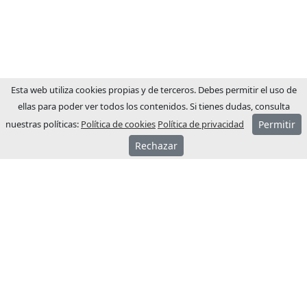
Esta web utiliza cookies propias y de terceros. Debes permitir el uso de
ellas para poder ver todos los contenidos. Si tienes dudas, consulta
nuestras políticas:
Política de cookies
Política de privacidad
Permitir
Rechazar
ACERCA JCM
JCM Technologies se fundó el año 1983, en
pocos años lideraba el mercado español.
El año 1991 inició su proceso de