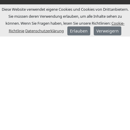
Diese Website verwendet eigene Cookies und Cookies von Drittanbietern.
Sie müssen deren Verwendung erlauben, um alle Inhalte sehen zu
können. Wenn Sie Fragen haben, lesen Sie unsere Richtlinien:
Cookie-
Richtlinie
Datenschutzerklärung
Erlauben
Verweigern
ÜBER JCM
JCM Technologies wurde 1983 gegründet
und wurde wenige Jahre später zum
Marktführer im spanischen Markt.
1991 begannen wir einen
Internationalisierungsprozess mit der
Eröffnung von Niederlassungen in
Frankreich und Deutschland.
Heute ist JCM Technologies eine der