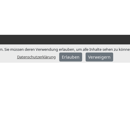
n. Sie müssen deren Verwendung erlauben, um alle Inhalte sehen zu können.
Datenschutzerklärung
Erlauben
Verweigern
ÜBER JCM
JCM Technologies wurde
gegründet und wurde we
später zum Marktführer 
spanischen Markt.
1991 begannen wir einen
Internationalisierungspr
der Eröffnung von Niede
in Frankreich und Deutsc
Heute ist JCM Technologi