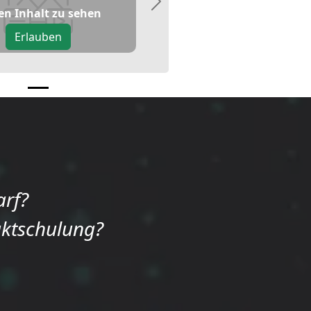
Next
en Inhalt zu sehen
Erlauben
arf?
uktschulung?