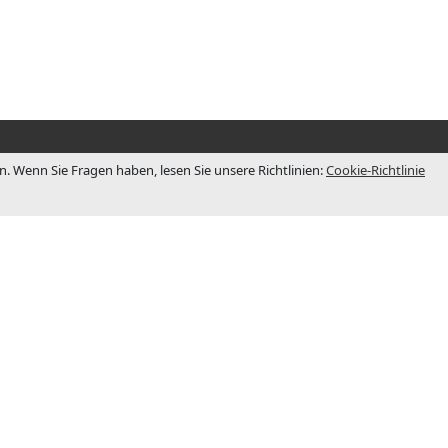
 Wenn Sie Fragen haben, lesen Sie unsere Richtlinien:
Cookie-Richtlinie
BÜRO
 1983
Niederlassung
nige Jahre
Rezepterstr. 5 D-48703 -Stadtlohn
im
(Germany)
Arbeitszeiten:
Mo-Do: 8:00-17:30
ozess mit
Fr: 8:00-15.00
rlassungen
Sa-So: geschlossen
hland.
Telefon:
+49.2563/404144
es eine der
Email:
info@jcm-tech.de