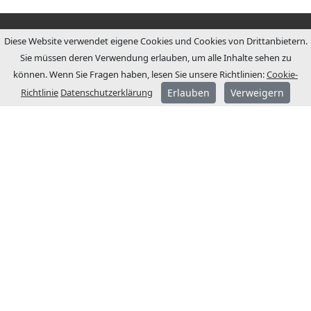
Diese Website verwendet eigene Cookies und Cookies von Drittanbietern.
Sie müssen deren Verwendung erlauben, um alle Inhalte sehen zu
können. Wenn Sie Fragen haben, lesen Sie unsere Richtlinien:
Cookie-
Richtlinie
Datenschutzerklärung
Erlauben
Verweigern
ÜBER JCM
JCM Technologies wurde 1983 gegründet
und wurde wenige Jahre später zum
Marktführer im spanischen Markt.
1991 begannen wir einen
Internationalisierungsprozess mit der
Eröffnung von Niederlassungen in
Frankreich und Deutschland.