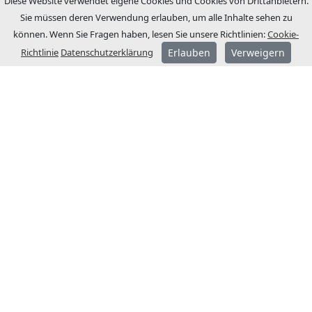
Diese Website verwendet eigene Cookies und Cookies von Drittanbietern.
Sie müssen deren Verwendung erlauben, um alle Inhalte sehen zu
können. Wenn Sie Fragen haben, lesen Sie unsere Richtlinien:
Cookie-
Richtlinie
Datenschutzerklärung
Erlauben
Verweigern
ÜBER JCM
JCM Technologies wurde 1983 gegründet
und wurde wenige Jahre später zum
Marktführer im spanischen Markt.
1991 begannen wir einen
Internationalisierungsprozess mit der
Eröffnung von Niederlassungen in
Frankreich und Deutschland.
Heute ist JCM Technologies eine der
renommiertesten Marken Europas und ist
in über 40 Ländern präsent.