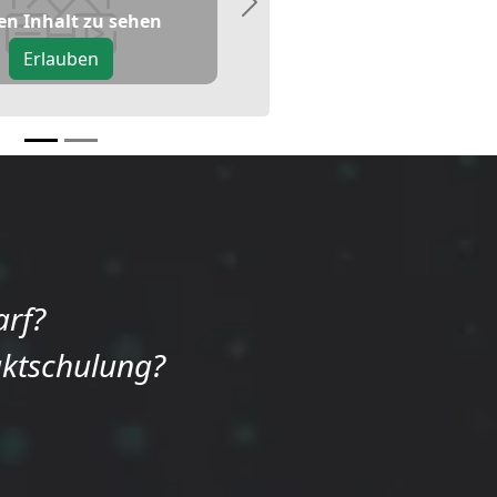
Next
en Inhalt zu sehen
Erlauben
arf?
uktschulung?