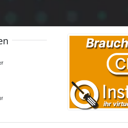
en
df
df