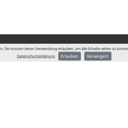
n. Sie müssen deren Verwendung erlauben, um alle Inhalte sehen zu können.
Datenschutzerklärung
Erlauben
Verweigern
ÜBER JCM
JCM Technologies wurde
gegründet und wurde we
später zum Marktführer 
spanischen Markt.
1991 begannen wir einen
Internationalisierungspr
der Eröffnung von Niede
in Frankreich und Deutsc
Heute ist JCM Technologi