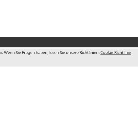
 Wenn Sie Fragen haben, lesen Sie unsere Richtlinien:
Cookie-Richtlinie
BÜRO
 1983
Niederlassung
nige Jahre
Rezepterstr. 5 D-48703 -Stadtlohn
im
(Germany)
Arbeitszeiten:
Mo-Do: 8:00-17:30
ozess mit
Fr: 8:00-15.00
rlassungen
Sa-So: geschlossen
hland.
Telefon:
+49.2563/404144
es eine der
Email:
info@jcm-tech.de