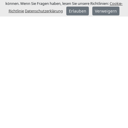
können. Wenn Sie Fragen haben, lesen Sie unsere Richtlinien:
Cookie-
Richtlinie
Datenschutzerklärung
Erlauben
Verweigern
ÜBER JCM
JCM Technologies wurde 1983 gegründet
und wurde wenige Jahre später zum
Marktführer im spanischen Markt.
1991 begannen wir einen
Internationalisierungsprozess mit der
Eröffnung von Niederlassungen in
Frankreich und Deutschland.
Heute ist JCM Technologies eine der
renommiertesten Marken Europas und ist
in über 40 Ländern präsent.