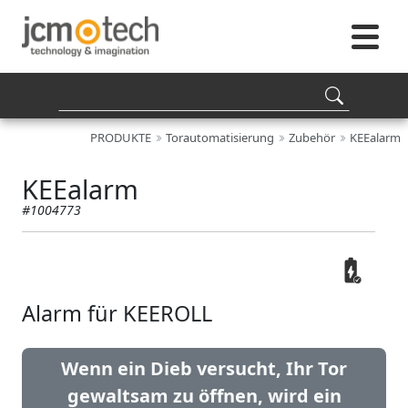
PRODUKTE
Torautomatisierung
Zubehör
KEEalarm
KEEalarm
#1004773
Alarm für KEEROLL
Wenn ein Dieb versucht, Ihr Tor
gewaltsam zu öffnen, wird ein